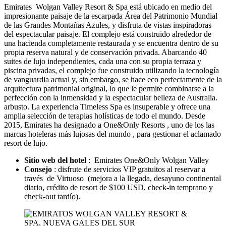
Emirates Wolgan Valley Resort & Spa está ubicado en medio del
impresionante paisaje de la escarpada Área del Patrimonio Mundial
de las Grandes Montañas Azules, y disfruta de vistas inspiradoras
del espectacular paisaje. El complejo está construido alrededor de
una hacienda completamente restaurada y se encuentra dentro de su
propia reserva natural y de conservación privada. Abarcando 40
suites de lujo independientes, cada una con su propia terraza y
piscina privadas, el complejo fue construido utilizando la tecnología
de vanguardia actual y, sin embargo, se hace eco perfectamente de la
arquitectura patrimonial original, lo que le permite combinarse a la
perfección con la inmensidad y la espectacular belleza de Australia.
arbusto. La experiencia Timeless Spa es insuperable y ofrece una
amplia selección de terapias holísticas de todo el mundo. Desde
2015, Emirates ha designado a One&Only Resorts , uno de los las
marcas hoteleras más lujosas del mundo , para gestionar el aclamado
resort de lujo.
Sitio web del hotel
: Emirates One&Only Wolgan Valley
Consejo
: disfrute de servicios VIP gratuitos al reservar a
través de Virtuoso (mejora a la llegada, desayuno continental
diario, crédito de resort de $100 USD, check-in temprano y
check-out tardío).