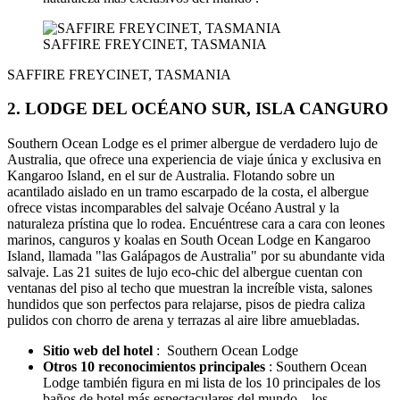
SAFFIRE FREYCINET, TASMANIA
SAFFIRE FREYCINET, TASMANIA
2. LODGE DEL OCÉANO SUR, ISLA CANGURO
Southern Ocean Lodge es el primer albergue de verdadero lujo de
Australia, que ofrece una experiencia de viaje única y exclusiva en
Kangaroo Island, en el sur de Australia. Flotando sobre un
acantilado aislado en un tramo escarpado de la costa, el albergue
ofrece vistas incomparables del salvaje Océano Austral y la
naturaleza prístina que lo rodea. Encuéntrese cara a cara con leones
marinos, canguros y koalas en South Ocean Lodge en Kangaroo
Island, llamada "las Galápagos de Australia" por su abundante vida
salvaje. Las 21 suites de lujo eco-chic del albergue cuentan con
ventanas del piso al techo que muestran la increíble vista, salones
hundidos que son perfectos para relajarse, pisos de piedra caliza
pulidos con chorro de arena y terrazas al aire libre amuebladas.
Sitio web del hotel
: Southern Ocean Lodge
Otros 10 reconocimientos principales
: Southern Ocean
Lodge también figura en mi lista de los 10 principales de los
baños de hotel más espectaculares del mundo , los