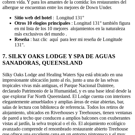
cobren vida. Y para los amantes de la comida: los restaurantes del
albergue se encuentran entre los mejores de Down Under.
Sitio web del hotel
: Longitud 131°
Otros 10 elogios principales
: Longitud 131° también figura
en mi lista de los 10 mejores alojamientos en la naturaleza
más exclusivos del mundo .
Reseña
: haz clic aquí para leer mi reseña de Longitude
131°.
7. SILKY OAKS LODGE Y SPA DE AGUAS
SANADORAS, QUEENSLAND
Silky Oaks Lodge and Healing Waters Spa está ubicado en una
impresionante ubicación junto al río, junto a una de las selvas
tropicales vivas más antiguas, el Parque Nacional Daintree,
declarado Patrimonio de la Humanidad, y es una base ideal desde la
que explorar Far North Queensland. El Lodge cuenta con interiores
elegantemente amueblados y amplias áreas de estar abiertas, bar,
salas de lectura con biblioteca de referencia. Todos los retiros de
alojamiento, ubicados en Riverhouses y Treehouses, tienen ventanas
de pared a techo que conducen a amplios balcones con exuberantes
vistas al jardín, la selva tropical o el río. El alojamiento ecológico
avanzado comprende el renombrado restaurante abierto Treehouse
que ofrece una excelente cena en un entorno pintoresco y el muy