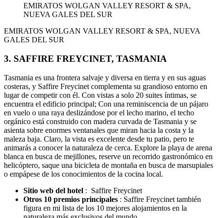
EMIRATOS WOLGAN VALLEY RESORT & SPA,
NUEVA GALES DEL SUR
EMIRATOS WOLGAN VALLEY RESORT & SPA, NUEVA
GALES DEL SUR
3. SAFFIRE FREYCINET, TASMANIA
Tasmania es una frontera salvaje y diversa en tierra y en sus aguas
costeras, y Saffire Freycinet complementa su grandioso entorno en
lugar de competir con él. Con vistas a solo 20 suites íntimas, se
encuentra el edificio principal; Con una reminiscencia de un pájaro
en vuelo o una raya deslizándose por el lecho marino, el techo
orgánico está construido con madera curvada de Tasmania y se
asienta sobre enormes ventanales que miran hacia la costa y la
maleza baja. Claro, la vista es excelente desde tu patio, pero te
animarás a conocer la naturaleza de cerca. Explore la playa de arena
blanca en busca de mejillones, reserve un recorrido gastronómico en
helicóptero, saque una bicicleta de montaña en busca de marsupiales
o empápese de los conocimientos de la cocina local.
Sitio web del hotel
: Saffire Freycinet
Otros 10 premios principales
: Saffire Freycinet también
figura en mi lista de los 10 mejores alojamientos en la
naturaleza más exclusivos del mundo .