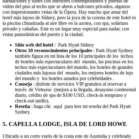
habitaciones y suites con interiores contemporáneos y puertas de
vidrio del piso al techo que se abren a balcones privados, algunos
con impresionantes vistas de la Ópera. Hay mucho que amar del
hotel más lujoso de Sídney, pero la joya de la corona de este hotel es
la piscina climatizada al aire libre en la azotea, con spa, solárium
privado y cabañas. Este es un lugar muy especial para nadar, con
vistas panorámicas del puerto y la ciudad.
Sitio web del hotel
: Park Hyatt Sídney
Otros 10 reconocimientos principales
: Park Hyatt Sydney
también figura en mi lista de los 10 principales de los techos
de hoteles más espectaculares del mundo, las piscinas en los
techos más espectaculares del mundo, los hoteles de grandes
ciudades más lujosos del mundo, los mejores hoteles de lujo
del mundo y los hoteles amados por celebridades .
Consejo
: disfrute de servicios VIP gratuitos al reservar a
través de Virtuoso (mejora a la llegada, desayuno continental
diario, crédito de spa de $100 USD, check-in temprano y
check-out tardío).
Reseña
: haga clic aquí para leer mi reseña del Park Hyatt
Sydney.
5. CAPELLA LODGE, ISLA DE LORD HOWE
Ubicado a un corto vuelo de la costa este de Australia y celebrado