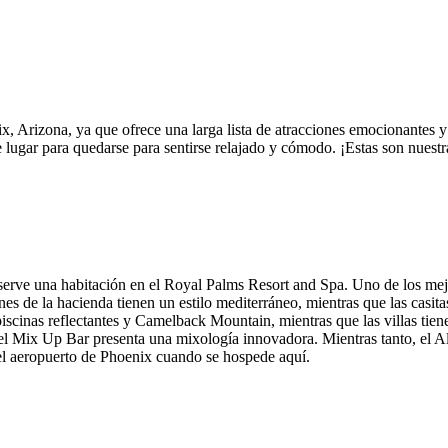
x, Arizona, ya que ofrece una larga lista de atracciones emocionantes 
te lugar para quedarse para sentirse relajado y cómodo. ¡Estas son nues
eserve una habitación en el Royal Palms Resort and Spa. Uno de los mejo
ones de la hacienda tienen un estilo mediterráneo, mientras que las casit
 piscinas reflectantes y Camelback Mountain, mientras que las villas tie
 el Mix Up Bar presenta una mixología innovadora. Mientras tanto, el A
 del aeropuerto de Phoenix cuando se hospede aquí.