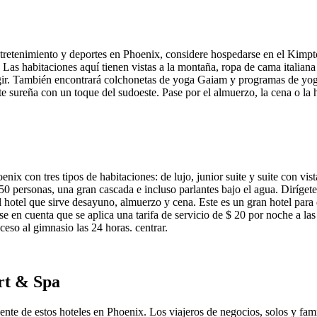
 entretenimiento y deportes en Phoenix, considere hospedarse en el Kimp
 Las habitaciones aquí tienen vistas a la montaña, ropa de cama italiana
egir. También encontrará colchonetas de yoga Gaiam y programas de yog
te sureña con un toque del sudoeste. Pase por el almuerzo, la cena o la h
ix con tres tipos de habitaciones: de lujo, junior suite y suite con vis
personas, una gran cascada e incluso parlantes bajo el agua. Dirígete a
del hotel que sirve desayuno, almuerzo y cena. Este es un gran hotel pa
 en cuenta que se aplica una tarifa de servicio de $ 20 por noche a las
ceso al gimnasio las 24 horas. centrar.
rt & Spa
lente de estos hoteles en Phoenix. Los viajeros de negocios, solos y f