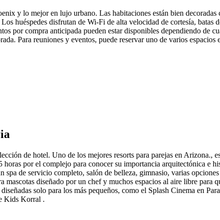
 lo mejor en lujo urbano. Las habitaciones están bien decoradas con 
ad. Los huéspedes disfrutan de Wi-Fi de alta velocidad de cortesía, bat
entos por compra anticipada pueden estar disponibles dependiendo de cu
rada. Para reuniones y eventos, puede reservar uno de varios espacios e
ia
ección de hotel. Uno de los mejores resorts para parejas en Arizona., 
 horas por el complejo para conocer su importancia arquitectónica e histo
 un spa de servicio completo, salón de belleza, gimnasio, varias opcion
 mascotas diseñado por un chef y muchos espacios al aire libre para qu
s diseñadas solo para los más pequeños, como el Splash Cinema en Paradis
e Kids Korral .