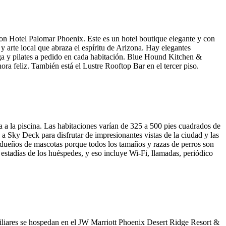
ton Hotel Palomar Phoenix. Este es un hotel boutique elegante y con
 y arte local que abraza el espíritu de Arizona. Hay elegantes
a y pilates a pedido en cada habitación. Blue Hound Kitchen &
ora feliz. También está el Lustre Rooftop Bar en el tercer piso.
ta a la piscina. Las habitaciones varían de 325 a 500 pies cuadrados de
 Sky Deck para disfrutar de impresionantes vistas de la ciudad y las
ra dueños de mascotas porque todos los tamaños y razas de perros son
 estadías de los huéspedes, y eso incluye Wi-Fi, llamadas, periódico
amiliares se hospedan en el JW Marriott Phoenix Desert Ridge Resort &