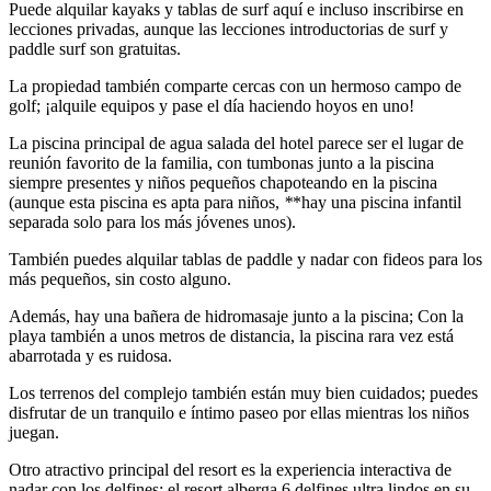
Puede alquilar kayaks y tablas de surf aquí e incluso inscribirse en
lecciones privadas, aunque las lecciones introductorias de surf y
paddle surf son gratuitas.
La propiedad también comparte cercas con un hermoso campo de
golf; ¡alquile equipos y pase el día haciendo hoyos en uno!
La piscina principal de agua salada del hotel parece ser el lugar de
reunión favorito de la familia, con tumbonas junto a la piscina
siempre presentes y niños pequeños chapoteando en la piscina
(aunque esta piscina es apta para niños,
*
*hay una piscina infantil
separada solo para los más jóvenes unos).
También puedes alquilar tablas de paddle y nadar con fideos para los
más pequeños, sin costo alguno.
Además, hay una bañera de hidromasaje junto a la piscina; Con la
playa también a unos metros de distancia, la piscina rara vez está
abarrotada y es ruidosa.
Los terrenos del complejo también están muy bien cuidados; puedes
disfrutar de un tranquilo e íntimo paseo por ellas mientras los niños
juegan.
Otro atractivo principal del resort es la experiencia interactiva de
nadar con los delfines; el resort alberga 6 delfines ultra lindos en su