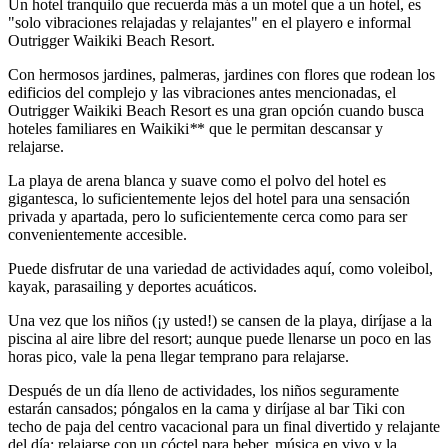
Un hotel tranquilo que recuerda más a un motel que a un hotel, es
"solo vibraciones relajadas y relajantes" en el playero e informal
Outrigger Waikiki Beach Resort.
Con hermosos jardines, palmeras, jardines con flores que rodean los
edificios del complejo y las vibraciones antes mencionadas, el
Outrigger Waikiki Beach Resort es una gran opción cuando busca
hoteles familiares en Waikiki
*
* que le permitan descansar y
relajarse.
La playa de arena blanca y suave como el polvo del hotel es
gigantesca, lo suficientemente lejos del hotel para una sensación
privada y apartada, pero lo suficientemente cerca como para ser
convenientemente accesible.
Puede disfrutar de una variedad de actividades aquí, como voleibol,
kayak, parasailing y deportes acuáticos.
Una vez que los niños (¡y usted!) se cansen de la playa, diríjase a la
piscina al aire libre del resort; aunque puede llenarse un poco en las
horas pico, vale la pena llegar temprano para relajarse.
Después de un día lleno de actividades, los niños seguramente
estarán cansados; póngalos en la cama y diríjase al bar Tiki con
techo de paja del centro vacacional para un final divertido y relajante
del día: relajarse con un cóctel para beber, música en vivo y la