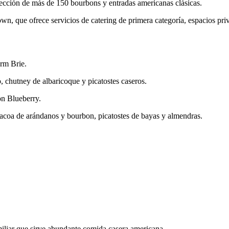
lección de más de 150 bourbons y entradas americanas clásicas.
, que ofrece servicios de catering de primera categoría, espacios priv
rm Brie.
o, chutney de albaricoque y picatostes caseros.
on Blueberry.
rbacoa de arándanos y bourbon, picatostes de bayas y almendras.
liar que sirve abundante comida casera americana.