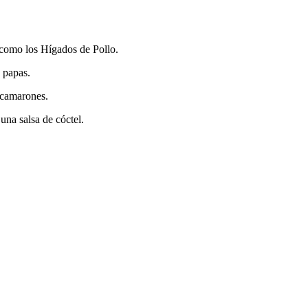
 como los Hígados de Pollo.
e papas.
y camarones.
 una salsa de cóctel.