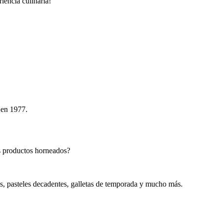
iencia culinaria!
 en 1977.
os productos horneados?
os, pasteles decadentes, galletas de temporada y mucho más.