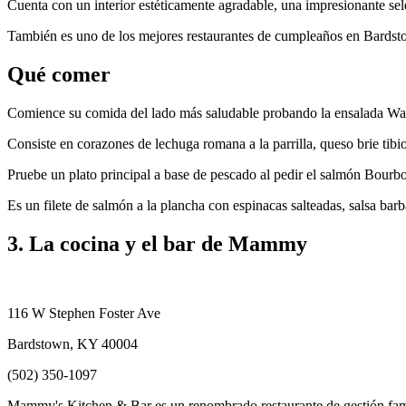
Cuenta con un interior estéticamente agradable, una impresionante se
También es uno de los mejores restaurantes de cumpleaños en Bardstown
Qué comer
Comience su comida del lado más saludable probando la ensalada Wa
Consiste en corazones de lechuga romana a la parrilla, queso brie tibi
Pruebe un plato principal a base de pescado al pedir el salmón Bourb
Es un filete de salmón a la plancha con espinacas salteadas, salsa ba
3. La cocina y el bar de Mammy
116 W Stephen Foster Ave
Bardstown, KY 40004
(502) 350-1097
Mammy's Kitchen & Bar es un renombrado restaurante de gestión fami