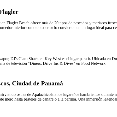
Flagler
en Flagler Beach ofrece más de 20 tipos de pescados y mariscos frescos
 comedor interior como el exterior lo convierten en un lugar ideal para c
al vapor, DJ's Clam Shack en Key West es el lugar para ir. Ubicada en D
grama de televisión "Diners, Drive-Ins & Dives" en Food Network.
scos, Ciudad de Panamá
sirviendo ostras de Apalachicola a los lugareños hambrientos durante 
e mero hasta pasteles de cangrejo a la parrilla. Una inmersión legenda