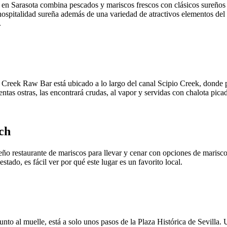
en Sarasota combina pescados y mariscos frescos con clásicos sureños 
a hospitalidad sureña además de una variedad de atractivos elementos d
.
reek Raw Bar está ubicado a lo largo del canal Scipio Creek, donde pued
ntas ostras, las encontrará crudas, al vapor y servidas con chalota pica
ch
 restaurante de mariscos para llevar y cenar con opciones de mariscos
do, es fácil ver por qué este lugar es un favorito local.
 junto al muelle, está a solo unos pasos de la Plaza Histórica de Sevill