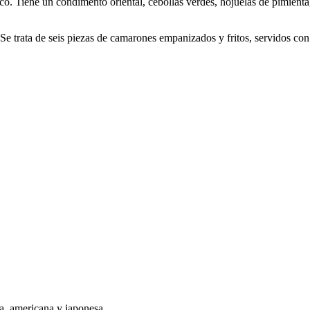
co. Tiene un condimento oriental, cebollas verdes, hojuelas de pimienta,
Se trata de seis piezas de camarones empanizados y fritos, servidos con 
a, americana y japonesa.