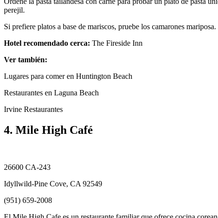
Ordene la pasta tailandesa con carne para probar un plato de pasta úni
perejil.
Si prefiere platos a base de mariscos, pruebe los camarones mariposa. 
Hotel recomendado cerca:
The Fireside Inn
Ver también:
Lugares para comer en Huntington Beach
Restaurantes en Laguna Beach
Irvine Restaurantes
4. Mile High Café
26600 CA-243
Idyllwild-Pine Cove, CA 92549
(951) 659-2008
El Mile High Cafe es un restaurante familiar que ofrece cocina corean