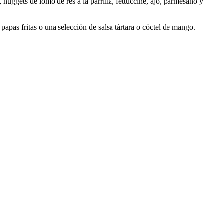
 nuggets de lomo de res a la parrilla, fettuccine, ajo, parmesano y
papas fritas o una selección de salsa tártara o cóctel de mango.