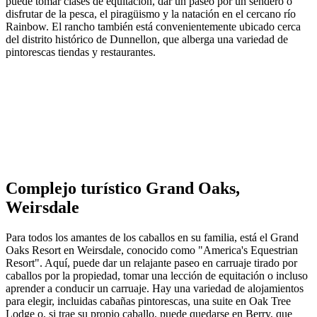
puede tomar clases de equitación, dar un paseo por un sendero o
disfrutar de la pesca, el piragüismo y la natación en el cercano río
Rainbow. El rancho también está convenientemente ubicado cerca
del distrito histórico de Dunnellon, que alberga una variedad de
pintorescas tiendas y restaurantes.
Complejo turístico Grand Oaks,
Weirsdale
Para todos los amantes de los caballos en su familia, está el Grand
Oaks Resort en Weirsdale, conocido como "America's Equestrian
Resort". Aquí, puede dar un relajante paseo en carruaje tirado por
caballos por la propiedad, tomar una lección de equitación o incluso
aprender a conducir un carruaje. Hay una variedad de alojamientos
para elegir, incluidas cabañas pintorescas, una suite en Oak Tree
Lodge o, si trae su propio caballo, puede quedarse en Berry, que