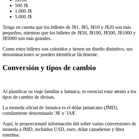
500 J$
1.000 J$
5.000 J$
Tenga en cuenta que los billetes de J$1, J$5, J$10 y J$20 son más
pequeños, mientras que los billetes de J$50, J$100, J$500, J$1000 y
J$5000 son más grandes.
Como estos billetes son coloridos y tienen un diseño distintivo, sus
denominaciones se pueden identificar fácilmente.
Conversión y tipos de cambio
Al planificar su viaje familiar a Jamaica, es esencial estar atento a los
tipos de cambio de divisas.
La moneda oficial de Jamaica es el dólar jamaicano (JMD),
comúnmente denominado 'J$' o 'JA$'.
Aquí, le proporcionaré información útil sobre varias conversiones de
moneda a JMD, incluidos USD, euro, dólar canadiense y libra
esterlina.