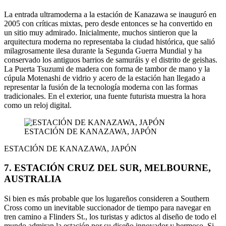
La entrada ultramoderna a la estación de Kanazawa se inauguró en
2005 con críticas mixtas, pero desde entonces se ha convertido en
un sitio muy admirado. Inicialmente, muchos sintieron que la
arquitectura moderna no representaba la ciudad histórica, que salió
milagrosamente ilesa durante la Segunda Guerra Mundial y ha
conservado los antiguos barrios de samuráis y el distrito de geishas.
La Puerta Tsuzumi de madera con forma de tambor de mano y la
cúpula Motenashi de vidrio y acero de la estación han llegado a
representar la fusión de la tecnología moderna con las formas
tradicionales. En el exterior, una fuente futurista muestra la hora
como un reloj digital.
ESTACIÓN DE KANAZAWA, JAPÓN
ESTACIÓN DE KANAZAWA, JAPÓN
7. ESTACIÓN CRUZ DEL SUR, MELBOURNE,
AUSTRALIA
Si bien es más probable que los lugareños consideren a Southern
Cross como un inevitable succionador de tiempo para navegar en
tren camino a Flinders St., los turistas y adictos al diseño de todo el
mundo admiran la estación por su diseño innovador y hermoso. Si