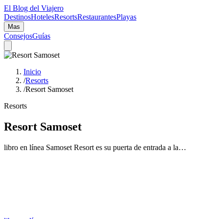
El Blog del Viajero
Destinos
Hoteles
Resorts
Restaurantes
Playas
Mas
Consejos
Guías
Inicio
/
Resorts
/
Resort Samoset
Resorts
Resort Samoset
libro en línea Samoset Resort es su puerta de entrada a la…