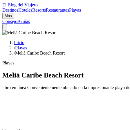
El Blog del Viajero
Destinos
Hoteles
Resorts
Restaurantes
Playas
Mas
Consejos
Guías
Inicio
/
Playas
/
Meliá Caribe Beach Resort
Playas
Meliá Caribe Beach Resort
libro en línea Convenientemente ubicado en la impresionante playa 