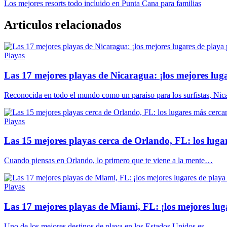
Los mejores resorts todo incluido en Punta Cana para familias
Articulos relacionados
Playas
Las 17 mejores playas de Nicaragua: ¡los mejores luga
Reconocida en todo el mundo como un paraíso para los surfistas, N
Playas
Las 15 mejores playas cerca de Orlando, FL: los lug
Cuando piensas en Orlando, lo primero que te viene a la mente…
Playas
Las 17 mejores playas de Miami, FL: ¡los mejores lug
Uno de los mejores destinos de playa en los Estados Unidos es…