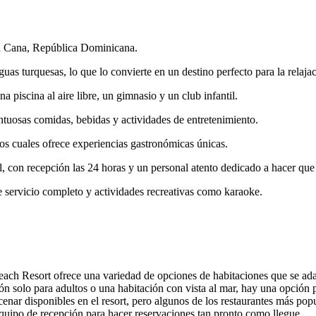
ta Cana, República Dominicana.
s turquesas, lo que lo convierte en un destino perfecto para la relajaci
a piscina al aire libre, un gimnasio y un club infantil.
ntuosas comidas, bebidas y actividades de entretenimiento.
os cuales ofrece experiencias gastronómicas únicas.
, con recepción las 24 horas y un personal atento dedicado a hacer qu
 servicio completo y actividades recreativas como karaoke.
ch Resort ofrece una variedad de opciones de habitaciones que se adap
ión solo para adultos o una habitación con vista al mar, hay una opción 
enar disponibles en el resort, pero algunos de los restaurantes más pop
equipo de recepción para hacer reservaciones tan pronto como llegue.