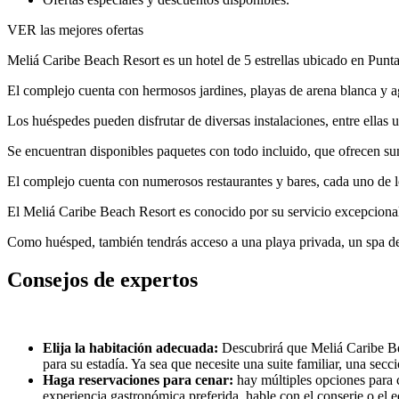
VER las mejores ofertas
Meliá Caribe Beach Resort es un hotel de 5 estrellas ubicado en Pun
El complejo cuenta con hermosos jardines, playas de arena blanca y agua
Los huéspedes pueden disfrutar de diversas instalaciones, entre ellas un
Se encuentran disponibles paquetes con todo incluido, que ofrecen su
El complejo cuenta con numerosos restaurantes y bares, cada uno de l
El Meliá Caribe Beach Resort es conocido por su servicio excepcional
Como huésped, también tendrás acceso a una playa privada, un spa de
Consejos de expertos
Elija la habitación adecuada:
Descubrirá que Meliá Caribe Bea
para su estadía. Ya sea que necesite una suite familiar, una secc
Haga reservaciones para cenar:
hay múltiples opciones para c
experiencia gastronómica preferida, hable con el conserje o el 