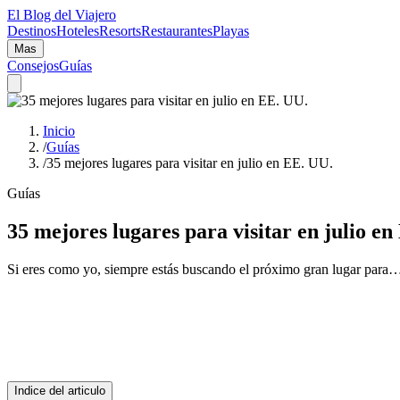
El Blog del Viajero
Destinos
Hoteles
Resorts
Restaurantes
Playas
Mas
Consejos
Guías
Inicio
/
Guías
/
35 mejores lugares para visitar en julio en EE. UU.
Guías
35 mejores lugares para visitar en julio e
Si eres como yo, siempre estás buscando el próximo gran lugar para
Indice del articulo