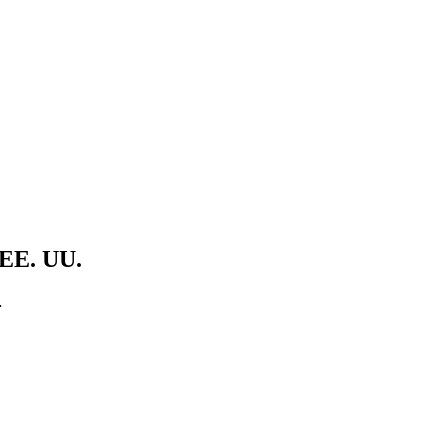
n EE. UU.
…