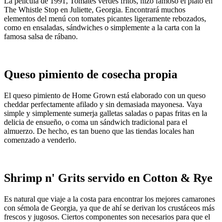
La película de 1991, Tomates verdes fritos, hizo famoso el plato en
The Whistle Stop en Juliette, Georgia. Encontrará muchos
elementos del menú con tomates picantes ligeramente rebozados,
como en ensaladas, sándwiches o simplemente a la carta con la
famosa salsa de rábano.
Queso pimiento de cosecha propia
El queso pimiento de Home Grown está elaborado con un queso
cheddar perfectamente afilado y sin demasiada mayonesa. Vaya
simple y simplemente sumerja galletas saladas o papas fritas en la
delicia de ensueño, o coma un sándwich tradicional para el
almuerzo. De hecho, es tan bueno que las tiendas locales han
comenzado a venderlo.
Shrimp n' Grits servido en Cotton & Rye
Es natural que viaje a la costa para encontrar los mejores camarones
con sémola de Georgia, ya que de ahí se derivan los crustáceos más
frescos y jugosos. Ciertos componentes son necesarios para que el