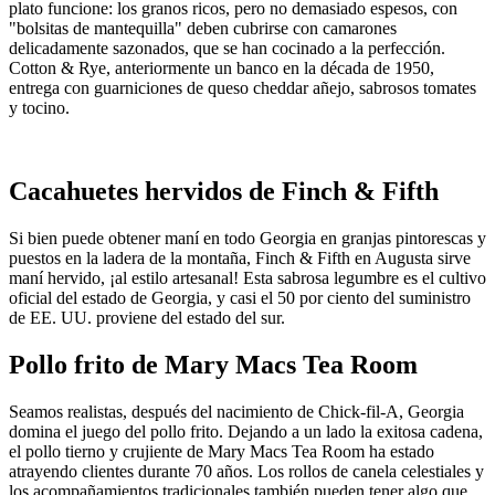
plato funcione: los granos ricos, pero no demasiado espesos, con
"bolsitas de mantequilla" deben cubrirse con camarones
delicadamente sazonados, que se han cocinado a la perfección.
Cotton & Rye, anteriormente un banco en la década de 1950,
entrega con guarniciones de queso cheddar añejo, sabrosos tomates
y tocino.
Cacahuetes hervidos de Finch & Fifth
Si bien puede obtener maní en todo Georgia en granjas pintorescas y
puestos en la ladera de la montaña, Finch & Fifth en Augusta sirve
maní hervido, ¡al estilo artesanal! Esta sabrosa legumbre es el cultivo
oficial del estado de Georgia, y casi el 50 por ciento del suministro
de EE. UU. proviene del estado del sur.
Pollo frito de Mary Macs Tea Room
Seamos realistas, después del nacimiento de Chick-fil-A, Georgia
domina el juego del pollo frito. Dejando a un lado la exitosa cadena,
el pollo tierno y crujiente de Mary Macs Tea Room ha estado
atrayendo clientes durante 70 años. Los rollos de canela celestiales y
los acompañamientos tradicionales también pueden tener algo que