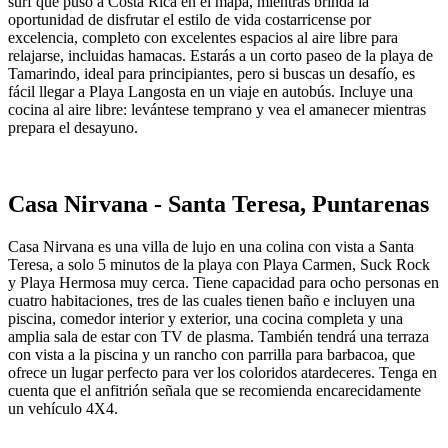
surf que puso a Costa Rica en el mapa, mientras brinda la
oportunidad de disfrutar el estilo de vida costarricense por
excelencia, completo con excelentes espacios al aire libre para
relajarse, incluidas hamacas. Estarás a un corto paseo de la playa de
Tamarindo, ideal para principiantes, pero si buscas un desafío, es
fácil llegar a Playa Langosta en un viaje en autobús. Incluye una
cocina al aire libre: levántese temprano y vea el amanecer mientras
prepara el desayuno.
Casa Nirvana - Santa Teresa, Puntarenas
Casa Nirvana es una villa de lujo en una colina con vista a Santa
Teresa, a solo 5 minutos de la playa con Playa Carmen, Suck Rock
y Playa Hermosa muy cerca. Tiene capacidad para ocho personas en
cuatro habitaciones, tres de las cuales tienen baño e incluyen una
piscina, comedor interior y exterior, una cocina completa y una
amplia sala de estar con TV de plasma. También tendrá una terraza
con vista a la piscina y un rancho con parrilla para barbacoa, que
ofrece un lugar perfecto para ver los coloridos atardeceres. Tenga en
cuenta que el anfitrión señala que se recomienda encarecidamente
un vehículo 4X4.