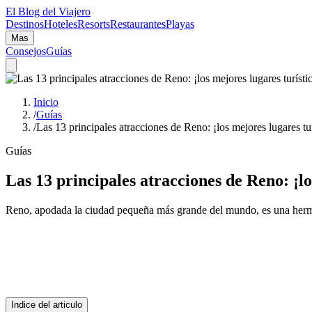
El Blog del Viajero
Destinos
Hoteles
Resorts
Restaurantes
Playas
Mas
Consejos
Guías
Inicio
/
Guías
/
Las 13 principales atracciones de Reno: ¡los mejores lugares tur
Guías
Las 13 principales atracciones de Reno: ¡lo
Reno, apodada la ciudad pequeña más grande del mundo, es una he
Indice del articulo