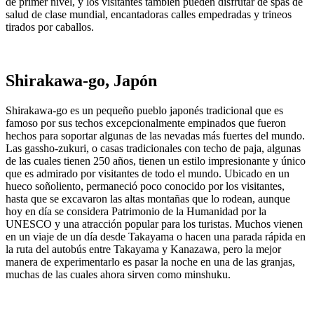
de primer nivel, y los visitantes también pueden disfrutar de spas de
salud de clase mundial, encantadoras calles empedradas y trineos
tirados por caballos.
Shirakawa-go, Japón
Shirakawa-go es un pequeño pueblo japonés tradicional que es
famoso por sus techos excepcionalmente empinados que fueron
hechos para soportar algunas de las nevadas más fuertes del mundo.
Las gassho-zukuri, o casas tradicionales con techo de paja, algunas
de las cuales tienen 250 años, tienen un estilo impresionante y único
que es admirado por visitantes de todo el mundo. Ubicado en un
hueco soñoliento, permaneció poco conocido por los visitantes,
hasta que se excavaron las altas montañas que lo rodean, aunque
hoy en día se considera Patrimonio de la Humanidad por la
UNESCO y una atracción popular para los turistas. Muchos vienen
en un viaje de un día desde Takayama o hacen una parada rápida en
la ruta del autobús entre Takayama y Kanazawa, pero la mejor
manera de experimentarlo es pasar la noche en una de las granjas,
muchas de las cuales ahora sirven como minshuku.