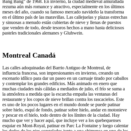
Bang Bang" de 1968. En invierno, la ciudad medieval amurallada
rezuma aún más romance y atractivo, especialmente en los últimos
meses del año, cuando su famoso mercado navideño la transforma
en el último país de las maravillas. Las callejuelas y plazas estrechas
y sinuosas a menudo están cubiertas de nieve y llenas de puestos
que venden de todo, desde tesoros hechos a mano hasta deliciosos
pasteles tradicionales alemanes y Gluhwein.
Montreal Canadá
Las calles adoquinadas del Barrio Antiguo de Montreal, de
influencia francesa, son impresionantes en invierno, creando un
escenario idílico para dar un paseo en un carruaje tirado por caballos
y contemplar los grandes edificios. Más animado en enero que
muchas ciudades más cálidas a mediados de julio, el frío se suma a
la atmósfera a medida que la escarcha empaña las ventanas del
restaurante y los copos de nieve brillan contra los rascacielos. Este
es uno de los pocos lugares en el mundo donde se puede patinar
sobre hielo, esquí de fondo, patinar sobre hielo, andar en motonieve
y pescar en el hielo, todo dentro de los límites de la ciudad. Hay
mucho que ver y hacer aquí, que incluye ver a los quebequenses
esquiar en Mont-Royal, patinar en Parc La Fontaine y luego calentar
los dedos de los pies congelados junto a una chimenea en uno de los