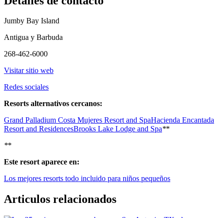
Detalles de contacto
Jumby Bay Island
Antigua y Barbuda
268-462-6000
Visitar sitio web
Redes sociales
Resorts alternativos cercanos:
Grand Palladium Costa Mujeres Resort and Spa
Hacienda Encantada
Resort and Residences
Brooks Lake Lodge and Spa
*
*
*
*
Este resort aparece en:
Los mejores resorts todo incluido para niños pequeños
Articulos relacionados