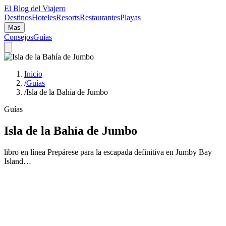
El Blog del Viajero
Destinos
Hoteles
Resorts
Restaurantes
Playas
Mas
Consejos
Guías
Inicio
/
Guías
/
Isla de la Bahía de Jumbo
Guías
Isla de la Bahía de Jumbo
libro en línea Prepárese para la escapada definitiva en Jumby Bay
Island…