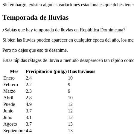
Sin embargo, existen algunas variaciones estacionales que debes tener
Temporada de lluvias
¿Sabías que hay temporada de lluvias en República Dominicana?
Si bien las lluvias pueden aparecer en cualquier época del año, los 
Pero no dejes que eso te desanime.
Estas rápidas ráfagas de lluvia a menudo desaparecen tan rápido com
Mes
Precipitación (pulg.)
Días lluviosos
Enero
2.4
10
Febrero
2.2
9
Marzo
2.3
9
Abril
2.8
10
Puede
4.9
12
Junio
3.7
12
Julio
3.1
12
Agosto
3.7
13
Septiembre
4.4
13