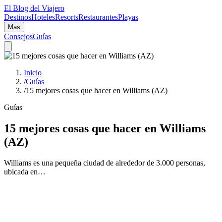
El Blog del Viajero
Destinos
Hoteles
Resorts
Restaurantes
Playas
Mas
Consejos
Guías
Inicio
/
Guías
/
15 mejores cosas que hacer en Williams (AZ)
Guías
15 mejores cosas que hacer en Williams
(AZ)
Williams es una pequeña ciudad de alrededor de 3.000 personas,
ubicada en…