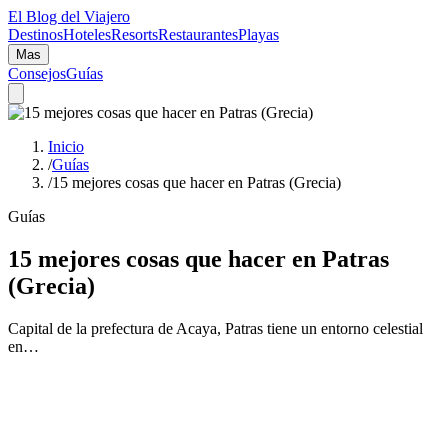
El Blog del Viajero
Destinos
Hoteles
Resorts
Restaurantes
Playas
Mas
Consejos
Guías
Inicio
/
Guías
/
15 mejores cosas que hacer en Patras (Grecia)
Guías
15 mejores cosas que hacer en Patras
(Grecia)
Capital de la prefectura de Acaya, Patras tiene un entorno celestial
en…