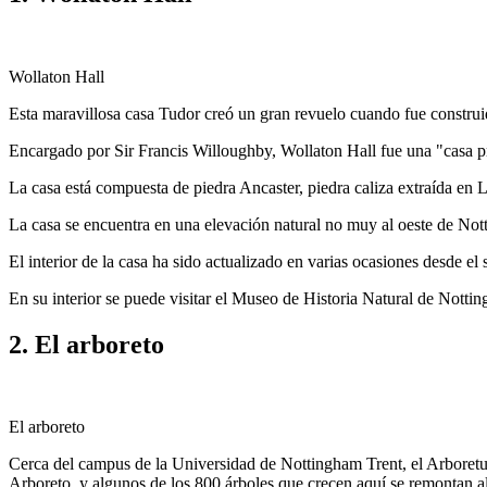
Wollaton Hall
Esta maravillosa casa Tudor creó un gran revuelo cuando fue construi
Encargado por Sir Francis Willoughby, Wollaton Hall fue una "casa prod
La casa está compuesta de piedra Ancaster, piedra caliza extraída en L
La casa se encuentra en una elevación natural no muy al oeste de Nott
El interior de la casa ha sido actualizado en varias ocasiones desde el 
En su interior se puede visitar el Museo de Historia Natural de Nott
2. El arboreto
El arboreto
Cerca del campus de la Universidad de Nottingham Trent, el Arboretum
Arboreto, y algunos de los 800 árboles que crecen aquí se remontan al