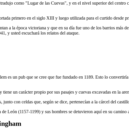
 tradujo como "Lugar de las Cuevas", y en el nivel superior del centr
ortada primero en el siglo XIII y luego utilizada para el curtido desde p
ntan a la época victoriana y que en su día fue uno de los barrios más d
, y usted escuchará los relatos del ataque.
salem es un pub que se cree que fue fundado en 1189. Esto lo convertirí
tiene un carácter propio por sus pasajes y cuevas excavadas en la aren
 junto con celdas que, según se dice, pertenecían a la cárcel del castill
n de León (1157-1199) y sus hombres se detuvieron aquí en su camino a
tingham