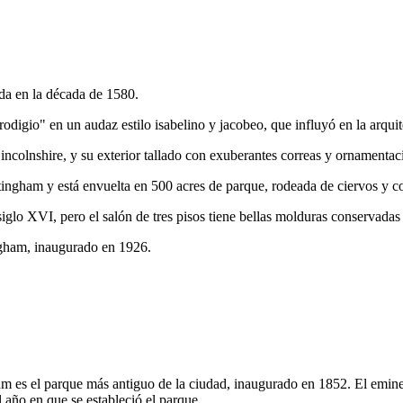
da en la década de 1580.
igio" en un audaz estilo isabelino y jacobeo, que influyó en la arquite
incolnshire, y su exterior tallado con exuberantes correas y ornamentac
ingham y está envuelta en 500 acres de parque, rodeada de ciervos y co
siglo XVI, pero el salón de tres pisos tiene bellas molduras conservadas 
ingham, inaugurado en 1926.
 es el parque más antiguo de la ciudad, inaugurado en 1852. El eminen
 año en que se estableció el parque.