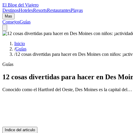
El Blog del Viajero
Destinos
Hoteles
Resorts
Restaurantes
Playas
Mas
Consejos
Guías
Inicio
/
Guías
/
12 cosas divertidas para hacer en Des Moines con niños: ¡activi
Guías
12 cosas divertidas para hacer en Des Moine
Conocido como el Hartford del Oeste, Des Moines es la capital del…
Indice del articulo