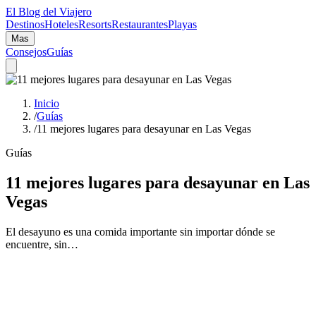
El Blog del Viajero
Destinos
Hoteles
Resorts
Restaurantes
Playas
Mas
Consejos
Guías
Inicio
/
Guías
/
11 mejores lugares para desayunar en Las Vegas
Guías
11 mejores lugares para desayunar en Las
Vegas
El desayuno es una comida importante sin importar dónde se
encuentre, sin…